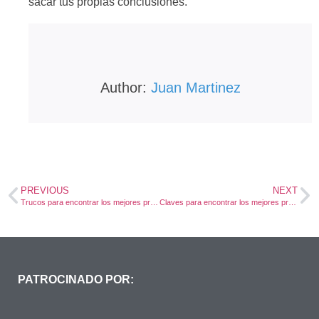
sacar tus propias conclusiones.
Author:
Juan Martinez
PREVIOUS
NEXT
Trucos para encontrar los mejores proveedores y distribuidores para tu negocio minorista
Claves para encontrar los mejores proveedores para tu negocio
PATROCINADO POR: