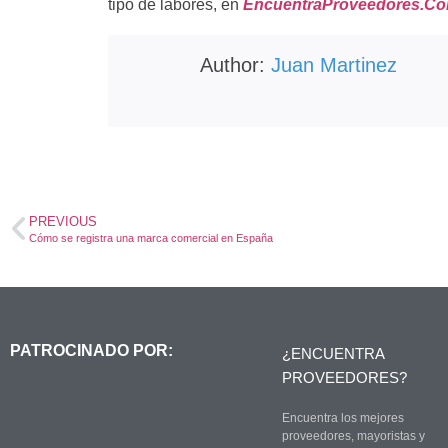
tipo de labores, en
EncuentraProveedores.C
Author:
Juan Martinez
PREVIOUS
Cómo se registra una marca comercial en España
PATROCINADO POR:
¿ENCUENTRA
PROVEEDORES?
Encuentra los mejores
proveedores, mayoristas y