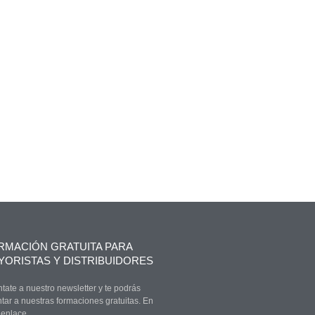
RMACIÓN GRATUITA PARA
YORISTAS Y DISTRIBUIDORES
tate a nuestro newsletter y te podrás
tar a nuestras formaciones gratuitas. En
 enlace.