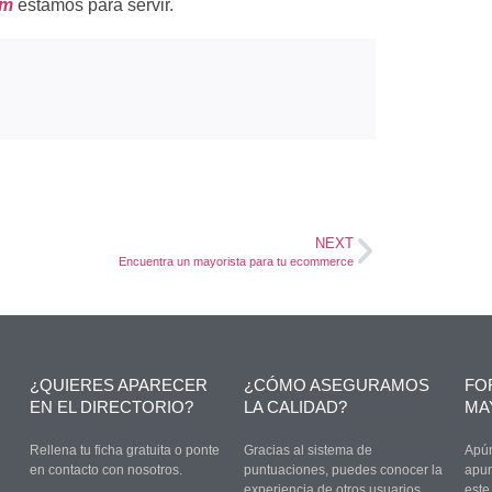
om
estamos para servir.
NEXT
Encuentra un mayorista para tu ecommerce
¿QUIERES APARECER
¿CÓMO ASEGURAMOS
FO
EN EL DIRECTORIO?
LA CALIDAD?
MA
Rellena tu ficha gratuita o ponte
Gracias al sistema de
Apún
en contacto con nosotros.
puntuaciones, puedes conocer la
apun
experiencia de otros usuarios.
este