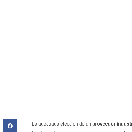
Claves Para Elegir U
Industrial
BY
JUAN MARTINEZ
La adecuada elección de un
proveedor industr