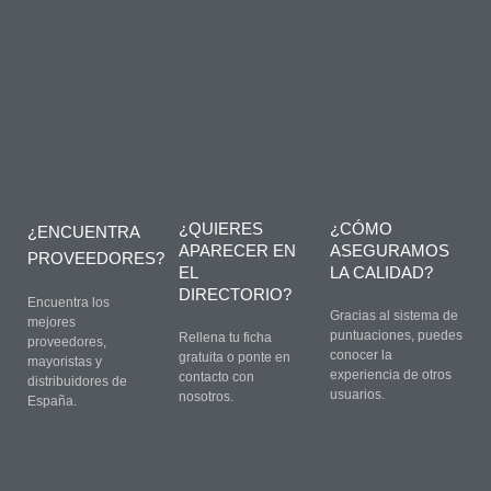
¿QUIERES
¿CÓMO
¿ENCUENTRA
APARECER EN
ASEGURAMOS
PROVEEDORES?
EL
LA CALIDAD?
DIRECTORIO?
Encuentra los
Gracias al sistema de
mejores
puntuaciones, puedes
Rellena tu ficha
proveedores,
conocer la
gratuita o ponte en
mayoristas y
experiencia de otros
contacto con
distribuidores de
usuarios.
nosotros.
España.